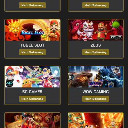
Main Sekarang
Main Sekarang
TOGEL SLOT
ZEUS
Main Sekarang
Main Sekarang
5G GAMES
WOW GAMING
Main Sekarang
Main Sekarang