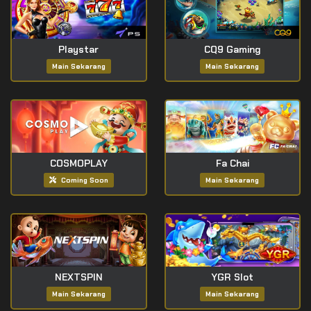
Playstar
CQ9 Gaming
Main Sekarang
Main Sekarang
COSMOPLAY
Fa Chai
Coming Soon
Main Sekarang
NEXTSPIN
YGR Slot
Main Sekarang
Main Sekarang