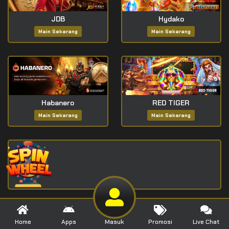
JDB
Hydako
Main Sekarang
Main Sekarang
Habanero
RED TIGER
Main Sekarang
Main Sekarang
Slot
Slot
Home
Apps
Masuk
Promosi
Live Chat